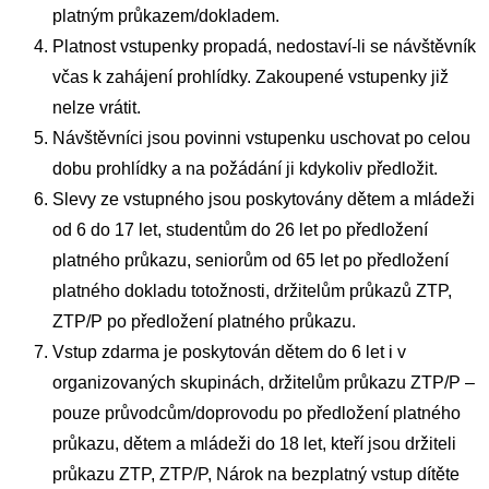
platným průkazem/dokladem.
Platnost vstupenky propadá, nedostaví-li se návštěvník
včas k zahájení prohlídky. Zakoupené vstupenky již
nelze vrátit.
Návštěvníci jsou povinni vstupenku uschovat po celou
dobu prohlídky a na požádání ji kdykoliv předložit.
Slevy ze vstupného jsou poskytovány dětem a mládeži
od 6 do 17 let, studentům do 26 let po předložení
platného průkazu, seniorům od 65 let po předložení
platného dokladu totožnosti, držitelům průkazů ZTP,
ZTP/P po předložení platného průkazu.
Vstup zdarma je poskytován dětem do 6 let i v
organizovaných skupinách, držitelům průkazu ZTP/P –
pouze průvodcům/doprovodu po předložení platného
průkazu, dětem a mládeži do 18 let, kteří jsou držiteli
průkazu ZTP, ZTP/P, Nárok na bezplatný vstup dítěte