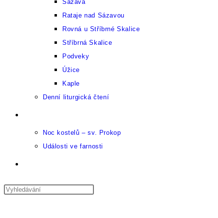
Sázava
Rataje nad Sázavou
Rovná u Stříbrné Skalice
Stříbrná Skalice
Podveky
Úžice
Kaple
Denní liturgická čtení
Kulturní kalendář
Noc kostelů – sv. Prokop
Události ve farnosti
Přepnout
vyhledávání
Press
Escape
Nabídka
na
Zavřít
to