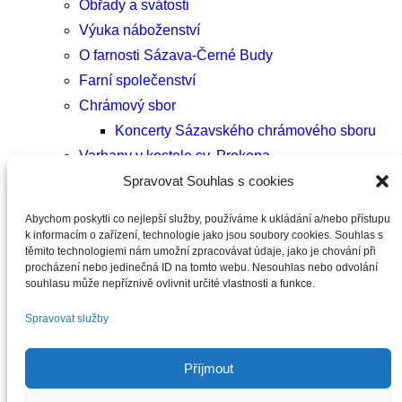
Obřady a svátosti
Výuka náboženství
O farnosti Sázava-Černé Budy
Farní společenství
Chrámový sbor
Koncerty Sázavského chrámového sboru
Varhany v kostele sv. Prokopa
Spravovat Souhlas s cookies
Kostely farnosti
Sázava
Abychom poskytli co nejlepší služby, používáme k ukládání a/nebo přístupu
Rataje nad Sázavou
k informacím o zařízení, technologie jako jsou soubory cookies. Souhlas s
těmito technologiemi nám umožní zpracovávat údaje, jako je chování při
Rovná u Stříbrné Skalice
procházení nebo jedinečná ID na tomto webu. Nesouhlas nebo odvolání
Stříbrná Skalice
souhlasu může nepříznivě ovlivnit určité vlastnosti a funkce.
Podveky
Spravovat služby
Úžice
Kaple
Příjmout
Denní liturgická čtení