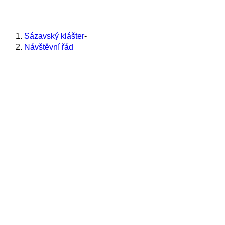
webu
close
Návštěvní řád
the
Sázavský klášter
-
search
Návštěvní řád
panel.