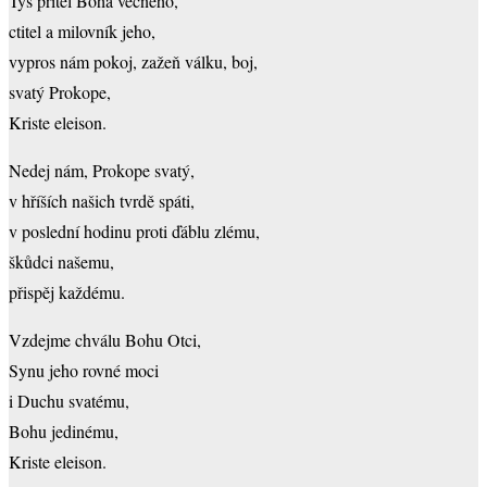
Tys přítel Boha věčného,
ctitel a milovník jeho,
vypros nám pokoj, zažeň válku, boj,
svatý Prokope,
Kriste eleison.
Nedej nám, Prokope svatý,
v hříších našich tvrdě spáti,
v poslední hodinu proti ďáblu zlému,
škůdci našemu,
přispěj každému.
Vzdejme chválu Bohu Otci,
Synu jeho rovné moci
i Duchu svatému,
Bohu jedinému,
Kriste eleison.