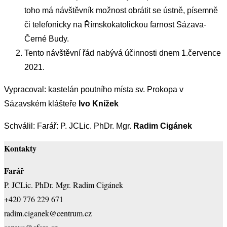
toho má návštěvník možnost obrátit se ústně, písemně
či telefonicky na Římskokatolickou farnost Sázava-
Černé Budy.
Tento návštěvní řád nabývá účinnosti dnem 1.července
2021.
Vypracoval: kastelán poutního místa sv. Prokopa v
Sázavském klášteře
Ivo Knížek
Schválil: Farář: P. JCLic. PhDr. Mgr.
Radim Cigánek
Kontakty
Farář
P. JCLic. PhDr. Mgr. Radim Cigánek
+420 776 229 671
radim.ciganek@centrum.cz