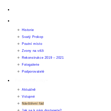
Přejít
Úvod
k
O Sázavském klášteru
obsahu
Historie
Svatý Prokop
Poutní místo
Zvony na věži
Rekonstrukce 2019 – 2021
Fotogalerie
Podporovatelé
Pro návštěvníky
Aktuálně
Vstupné
Návštěvní řád
Jak se k nám dostanete?