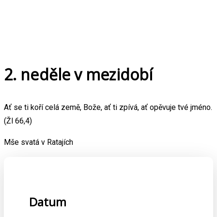
2. neděle v mezidobí
Ať se ti koří celá země, Bože, ať ti zpívá, ať opěvuje tvé jméno.
(Žl 66,4)
Mše svatá v Ratajích
Datum