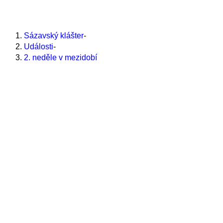
webu
close
2. neděle v mezidobí
the
Sázavský klášter
-
search
Události
-
panel.
2. neděle v mezidobí