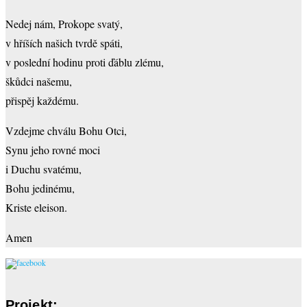
Nedej nám, Prokope svatý,
v hříších našich tvrdě spáti,
v poslední hodinu proti ďáblu zlému,
škůdci našemu,
přispěj každému.
Vzdejme chválu Bohu Otci,
Synu jeho rovné moci
i Duchu svatému,
Bohu jedinému,
Kriste eleison.
Amen
Projekt: