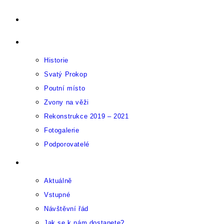
Přejít
Úvod
k
O Sázavském klášteru
obsahu
Historie
Svatý Prokop
Poutní místo
Zvony na věži
Rekonstrukce 2019 – 2021
Fotogalerie
Podporovatelé
Pro návštěvníky
Aktuálně
Vstupné
Návštěvní řád
Jak se k nám dostanete?