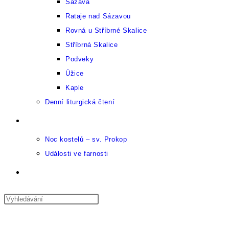
Sázava
Rataje nad Sázavou
Rovná u Stříbrné Skalice
Stříbrná Skalice
Podveky
Úžice
Kaple
Denní liturgická čtení
Kulturní kalendář
Noc kostelů – sv. Prokop
Události ve farnosti
Přepnout
vyhledávání
Press
Escape
Nabídka
na
Zavřít
to