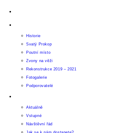
Přejít
Úvod
k
O Sázavském klášteru
obsahu
Historie
Svatý Prokop
Poutní místo
Zvony na věži
Rekonstrukce 2019 – 2021
Fotogalerie
Podporovatelé
Pro návštěvníky
Aktuálně
Vstupné
Návštěvní řád
Jak se k nám dostanete?