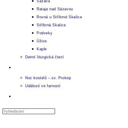
Sázava
Rataje nad Sázavou
Rovná u Stříbrné Skalice
Stříbrná Skalice
Podveky
Úžice
Kaple
Denní liturgická čtení
Kulturní kalendář
Noc kostelů – sv. Prokop
Události ve farnosti
Přepnout
vyhledávání
Press
Escape
Nabídka
na
Zavřít
to