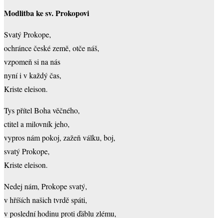
Modlitba ke sv. Prokopovi
Svatý Prokope,
ochránce české země, otče náš,
vzpomeň si na nás
nyní i v každý čas,
Kriste eleison.
Tys přítel Boha věčného,
ctitel a milovník jeho,
vypros nám pokoj, zažeň válku, boj,
svatý Prokope,
Kriste eleison.
Nedej nám, Prokope svatý,
v hříších našich tvrdě spáti,
v poslední hodinu proti ďáblu zlému,