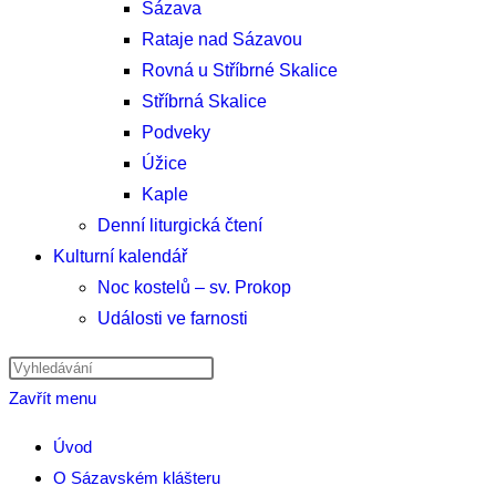
Sázava
Rataje nad Sázavou
Rovná u Stříbrné Skalice
Stříbrná Skalice
Podveky
Úžice
Kaple
Denní liturgická čtení
Kulturní kalendář
Noc kostelů – sv. Prokop
Události ve farnosti
Hledat
na
Zavřít menu
stránce
Úvod
O Sázavském klášteru