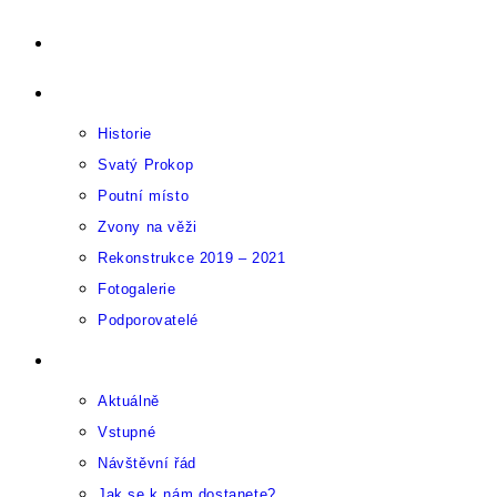
Přejít
Úvod
k
O Sázavském klášteru
obsahu
Historie
Svatý Prokop
Poutní místo
Zvony na věži
Rekonstrukce 2019 – 2021
Fotogalerie
Podporovatelé
Pro návštěvníky
Aktuálně
Vstupné
Návštěvní řád
Jak se k nám dostanete?