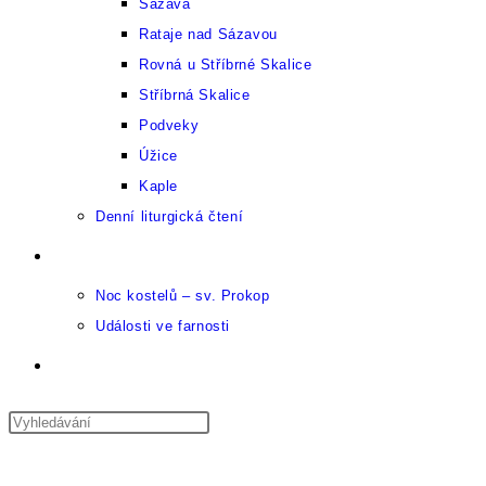
Sázava
Rataje nad Sázavou
Rovná u Stříbrné Skalice
Stříbrná Skalice
Podveky
Úžice
Kaple
Denní liturgická čtení
Kulturní kalendář
Noc kostelů – sv. Prokop
Události ve farnosti
Přepnout
vyhledávání
Press
Escape
Nabídka
na
Zavřít
to