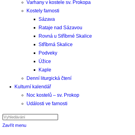
Varhany v kostele sv. Prokopa
Kostely farnosti
Sázava
Rataje nad Sázavou
Rovná u Stříbrné Skalice
Stříbrná Skalice
Podveky
Úžice
Kaple
Denní liturgická čtení
Kulturní kalendář
Noc kostelů – sv. Prokop
Události ve farnosti
Hledat
na
Zavřít menu
stránce