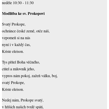
neděle 10:30 - 11:30
Modlitba ke sv. Prokopovi
Svatý Prokope,
ochránce české země, otče náš,
vzpomeň si na nás
nyní i v každý čas,
Kriste eleison.
Tys přítel Boha věčného,
ctitel a milovník jeho,
vypros nám pokoj, zažeň válku, boj,
svatý Prokope,
Kriste eleison.
Nedej nám, Prokope svatý,
v hříších našich tvrdě spáti,