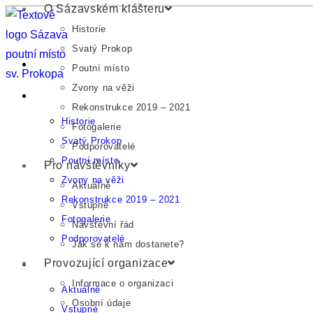
O Sázavském klášteru
Přejít
Historie
k
Svatý Prokop
obsahu
Úvod
Poutní místo
Zvony na věži
O Sázavském klášteru
Rekonstrukce 2019 – 2021
Historie
Fotogalerie
Svatý Prokop
Podporovatelé
Poutní místo
Pro návštěvníky
Zvony na věži
Aktuálně
Rekonstrukce 2019 – 2021
Vstupné
Fotogalerie
Návštěvní řád
Podporovatelé
Jak se k nám dostanete?
Provozující organizace
Pro návštěvníky
Informace o organizaci
Aktuálně
Osobní údaje
Vstupné