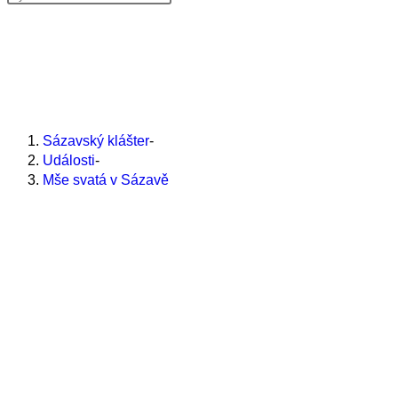
Escape
Nabídka
na
Zavřít
to
webu
close
Mše svatá v Sázavě
the
search
Sázavský klášter
-
panel.
Události
-
Mše svatá v Sázavě