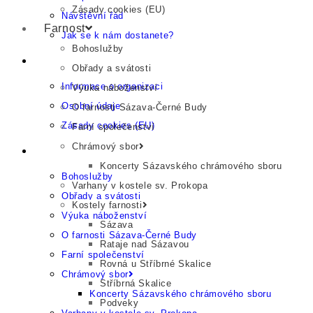
Zásady cookies (EU)
Návštěvní řád
Farnost
Jak se k nám dostanete?
Bohoslužby
Provozující organizace
Obřady a svátosti
Informace o organizaci
Výuka náboženství
Osobní údaje
O farnosti Sázava-Černé Budy
Zásady cookies (EU)
Farní společenství
Chrámový sbor
Farnost
Koncerty Sázavského chrámového sboru
Bohoslužby
Varhany v kostele sv. Prokopa
Obřady a svátosti
Kostely farnosti
Výuka náboženství
Sázava
O farnosti Sázava-Černé Budy
Rataje nad Sázavou
Farní společenství
Rovná u Stříbrné Skalice
Chrámový sbor
Stříbrná Skalice
Koncerty Sázavského chrámového sboru
Podveky