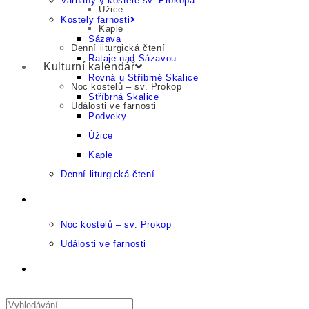
Varhany v kostele sv. Prokopa
Úžice
Kostely farnosti
Kaple
Sázava
Denní liturgická čtení
Rataje nad Sázavou
Kulturní kalendář
Rovná u Stříbrné Skalice
Noc kostelů – sv. Prokop
Stříbrná Skalice
Události ve farnosti
Podveky
Úžice
Kaple
Denní liturgická čtení
Kulturní kalendář
Noc kostelů – sv. Prokop
Události ve farnosti
Přepnout
vyhledávání
Press