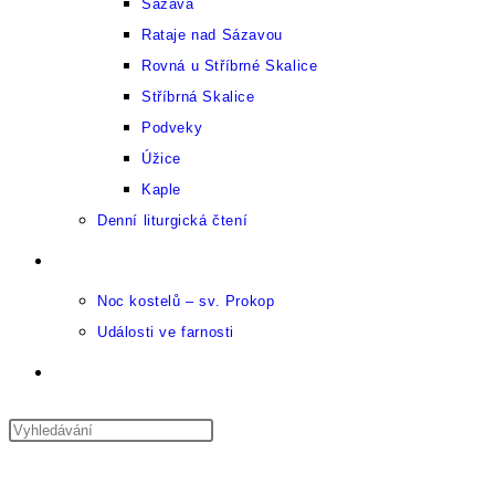
Sázava
Rataje nad Sázavou
Rovná u Stříbrné Skalice
Stříbrná Skalice
Podveky
Úžice
Kaple
Denní liturgická čtení
Kulturní kalendář
Noc kostelů – sv. Prokop
Události ve farnosti
Přepnout
vyhledávání
Press
Escape
Nabídka
na
Zavřít
to