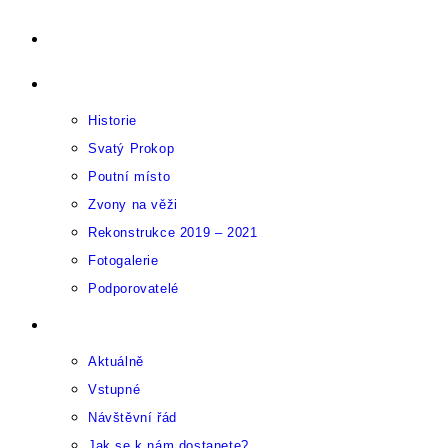
Přejít
Úvod
k
O Sázavském klášteru
obsahu
Historie
Svatý Prokop
Poutní místo
Zvony na věži
Rekonstrukce 2019 – 2021
Fotogalerie
Podporovatelé
Pro návštěvníky
Aktuálně
Vstupné
Návštěvní řád
Jak se k nám dostanete?