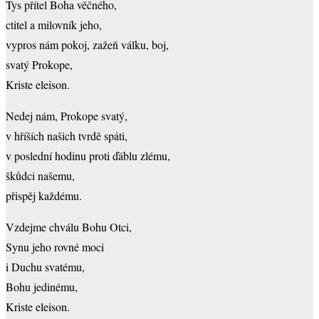
Tys přítel Boha věčného,
ctitel a milovník jeho,
vypros nám pokoj, zažeň válku, boj,
svatý Prokope,
Kriste eleison.
Nedej nám, Prokope svatý,
v hříších našich tvrdě spáti,
v poslední hodinu proti ďáblu zlému,
škůdci našemu,
přispěj každému.
Vzdejme chválu Bohu Otci,
Synu jeho rovné moci
i Duchu svatému,
Bohu jedinému,
Kriste eleison.